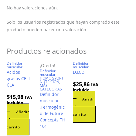
No hay valoraciones aún.
Solo los usuarios registrados que hayan comprado este
producto pueden hacer una valoración.
Productos relacionados
Definidor
Definidor
¡Oferta!
muscular
muscular
Definidor
Ácidos
D.D.D.
muscular
,
grasos CELL-
HOMO SPORT
NUTRICIÓN
,
$
25,86
IVA
CLA
MÁS
CATEGORÍAS
incluido
Definidor
$
15,98
IVA
Añadir
muscular
incluido
,Termogénic
al
Añadir
o de Future
carrito
al
Concepts TH
101
carrito