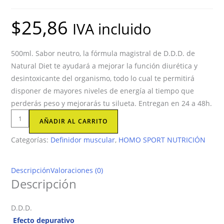
$
25,86
IVA incluido
500ml. Sabor neutro, la fórmula magistral de D.D.D. de
Natural Diet te ayudará a mejorar la función diurética y
desintoxicante del organismo, todo lo cual te permitirá
disponer de mayores niveles de energía al tiempo que
perderás peso y mejorarás tu silueta. Entregan en 24 a 48h.
Recuperador
AÑADIR AL CARRITO
y
Categorías:
Definidor muscular
,
HOMO SPORT NUTRICIÓN
definidor
muscular
D.D.D.
Descripción
Valoraciones (0)
cantidad
Descripción
D.D.D.
Efecto depurativo