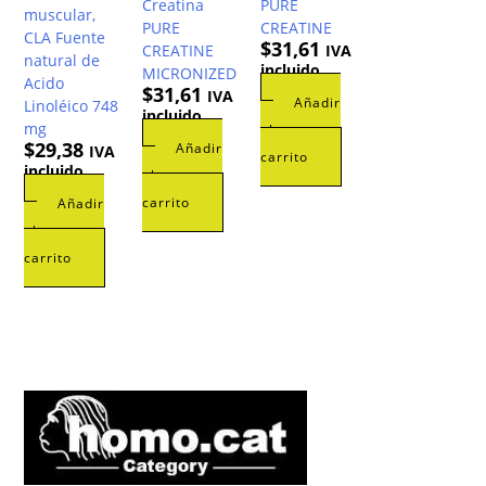
Creatina
PURE
muscular,
PURE
CREATINE
CLA Fuente
$
31,61
CREATINE
IVA
natural de
incluido
MICRONIZED
Acido
$
31,61
IVA
Añadir
Linoléico 748
incluido
mg
al
$
29,38
Añadir
IVA
carrito
incluido
al
carrito
Añadir
al
carrito