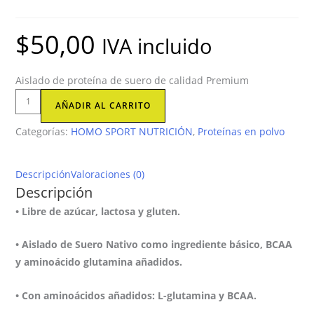
$
50,00
IVA incluido
Aislado de proteína de suero de calidad Premium
ISO
AÑADIR AL CARRITO
WHEY
Categorías:
HOMO SPORT NUTRICIÓN
,
Proteínas en polvo
ZERO
cantidad
Descripción
Valoraciones (0)
Descripción
• Libre de azúcar, lactosa y gluten.
• Aislado de Suero Nativo como ingrediente básico, BCAA
y aminoácido glutamina añadidos.
• Con aminoácidos añadidos: L-glutamina y BCAA.