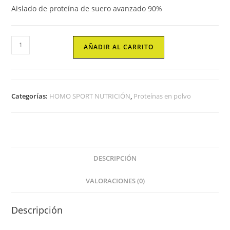
Aislado de proteína de suero avanzado 90%
Isobol
AÑADIR AL CARRITO
cantidad
Categorías:
HOMO SPORT NUTRICIÓN
,
Proteínas en polvo
DESCRIPCIÓN
VALORACIONES (0)
Descripción