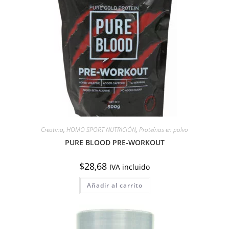
elegir
en
la
página
de
producto
Creatina
,
HOMO SPORT NUTRICIÓN
,
Proteínas en polvo
PURE BLOOD PRE-WORKOUT
$
28,68
IVA incluido
Añadir al carrito