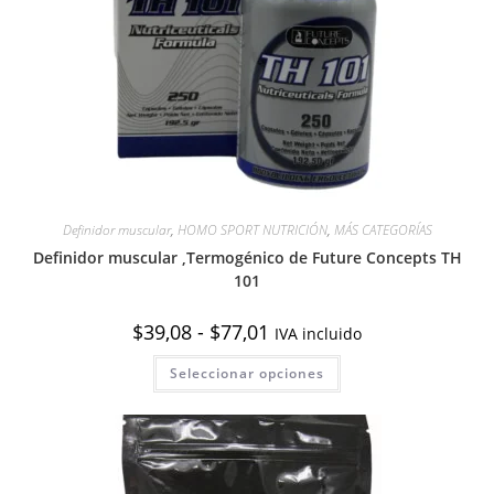
Definidor muscular
,
HOMO SPORT NUTRICIÓN
,
MÁS CATEGORÍAS
Definidor muscular ,Termogénico de Future Concepts TH
101
Rango
$
39,08
-
$
77,01
IVA incluido
de
precios:
Este
Seleccionar opciones
desde
producto
$39,08
tiene
hasta
múltiples
$77,01
variantes.
Las
opciones
se
pueden