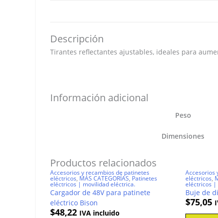
Descripción
Tirantes reflectantes ajustables, ideales para aumen
Información adicional
Peso
Dimensiones
Productos relacionados
Accesorios y recambios de patinetes
Accesorios 
eléctricos
,
MÁS CATEGORÍAS
,
Patinetes
eléctricos
,
eléctricos | movilidad eléctrica.
eléctricos |
Cargador de 48V para patinete
Buje de d
$
75,05
eléctrico Bison
I
$
48,22
IVA incluido