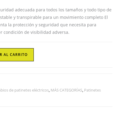
web
eguridad adecuada para todos los tamaños y todo tipo de
ustable y transpirable para un movimiento completo El
ta la protección y seguridad que necesita para
r condición de visibilidad adversa.
R AL CARRITO
bios de patinetes eléctricos
,
MÁS CATEGORÍAS
,
Patinetes