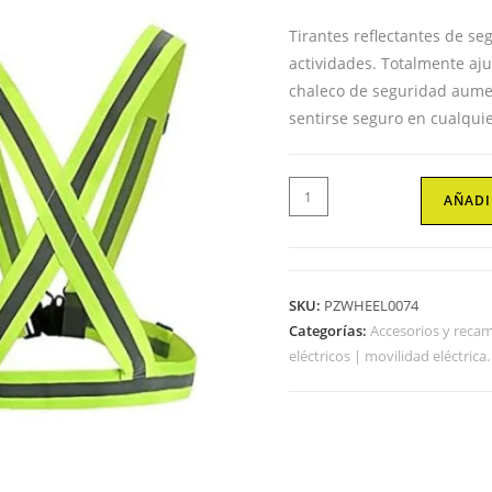
Tirantes reflectantes de s
actividades. Totalmente aj
chaleco de seguridad aumen
sentirse seguro en cualquie
Tirantes
AÑADI
Reflectantes
de
Seguridad
AjustableZWHEEL
SKU:
PZWHEEL0074
cantidad
Categorías:
Accesorios y recam
eléctricos | movilidad eléctrica.