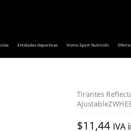
orías
Entidades deportivas
Homo Sport Nutrición
Oferta
Tirantes Reflec
AjustableZWHE
$
11,44
IVA 