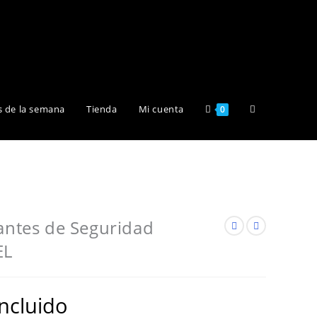
Alternar
s de la semana
Tienda
Mi cuenta
0
búsqueda
de
tantes de Seguridad
EL
la
incluido