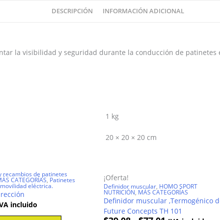
DESCRIPCIÓN
INFORMACIÓN ADICIONAL
tar la visibilidad y seguridad durante la conducción de patinetes el
1 kg
20 × 20 × 20 cm
y recambios de patinetes
¡Oferta!
MÁS CATEGORÍAS
,
Patinetes
 movilidad eléctrica.
Definidor muscular
,
HOMO SPORT
NUTRICIÓN
,
MÁS CATEGORÍAS
irección
Definidor muscular ,Termogénico d
VA incluido
Future Concepts TH 101
Rango