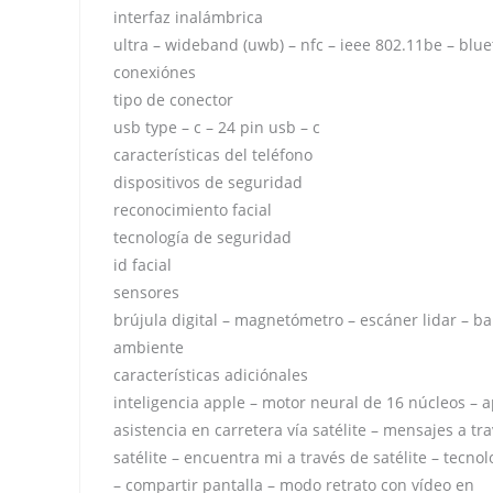
interfaz inalámbrica
ultra – wideband (uwb) – nfc – ieee 802.11be – blueto
conexiónes
tipo de conector
usb type – c – 24 pin usb – c
características del teléfono
dispositivos de seguridad
reconocimiento facial
tecnología de seguridad
id facial
sensores
brújula digital – magnetómetro – escáner lidar – b
ambiente
características adiciónales
inteligencia apple – motor neural de 16 núcleos – a
asistencia en carretera vía satélite – mensajes a tr
satélite – encuentra mi a través de satélite – tec
– compartir pantalla – modo retrato con vídeo en