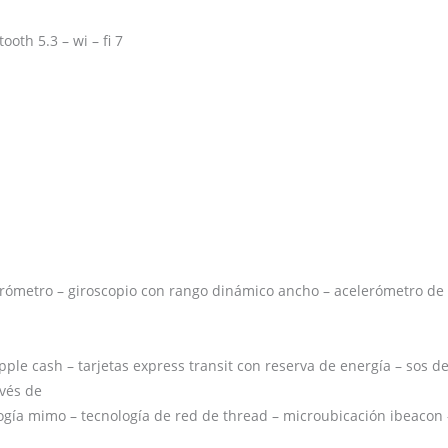
oth 5.3 – wi – fi 7
arómetro – giroscopio con rango dinámico ancho – acelerómetro de 
pple cash – tarjetas express transit con reserva de energía – sos d
avés de
nología mimo – tecnología de red de thread – microubicación ibeacon