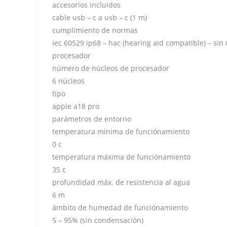
accesorios incluidos
cable usb – c a usb – c (1 m)
cumplimiento de normas
iec 60529 ip68 – hac (hearing aid compatible) – sin 
procesador
número de núcleos de procesador
6 núcleos
tipo
apple a18 pro
parámetros de entorno
temperatura mínima de funciónamiento
0 c
temperatura máxima de funciónamiento
35 c
profundidad máx. de resistencia al agua
6 m
ámbito de humedad de funciónamiento
5 – 95% (sin condensación)