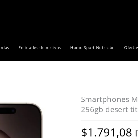
orías
Entidades deportivas
Homo Sport Nutrición
Oferta
Smartphones Mo
256gb desert ti
$
1.791,08