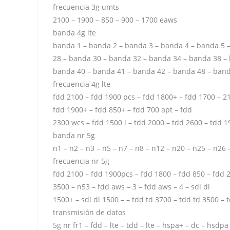
frecuencia 3g umts
2100 – 1900 – 850 – 900 – 1700 eaws
banda 4g lte
banda 1 – banda 2 – banda 3 – banda 4 – banda 5 
28 – banda 30 – banda 32 – banda 34 – banda 38 –
banda 40 – banda 41 – banda 42 – banda 48 – ban
frecuencia 4g lte
fdd 2100 – fdd 1900 pcs – fdd 1800+ – fdd 1700 – 21
fdd 1900+ – fdd 850+ – fdd 700 apt – fdd
2300 wcs – fdd 1500 l – tdd 2000 – tdd 2600 – tdd 1
banda nr 5g
n1 – n2 – n3 – n5 – n7 – n8 – n12 – n20 – n25 – n26
frecuencia nr 5g
fdd 2100 – fdd 1900pcs – fdd 1800 – fdd 850 – fdd 2
3500 – n53 – fdd aws – 3 – fdd aws – 4 – sdl dl
1500+ – sdl dl 1500 – – tdd td 3700 – tdd td 3500 – 
transmisión de datos
5g nr fr1 – fdd – lte – tdd – lte – hspa+ – dc – hsdpa 