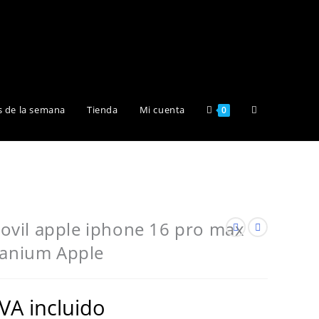
Alternar
s de la semana
Tienda
Mi cuenta
0
búsqueda
de
vil apple iphone 16 pro max
tanium Apple
la
IVA incluido