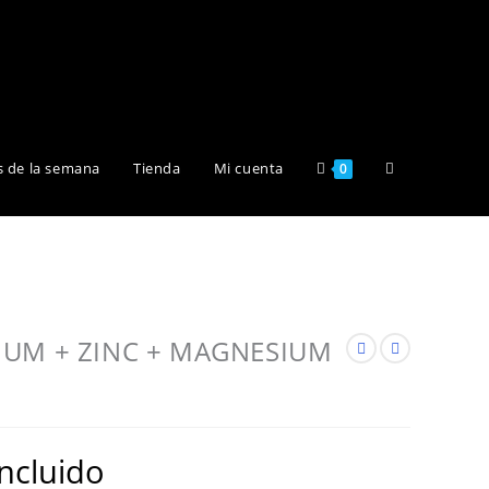
Alternar
s de la semana
Tienda
Mi cuenta
0
búsqueda
de
CIUM + ZINC + MAGNESIUM
la
incluido