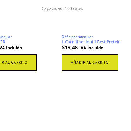
Capacidad: 100 caps.
uscular
Definidor muscular
TER
L-Carnitine liquid Best Protein
$
19,48
VA incluido
IVA incluido
IR AL CARRITO
AÑADIR AL CARRITO