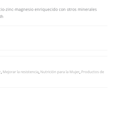
web
cio-zinc-magnesio enriquecido con otros minerales
8h
r
,
Mejorar la resistencia
,
Nutrición para la Mujer
,
Productos de