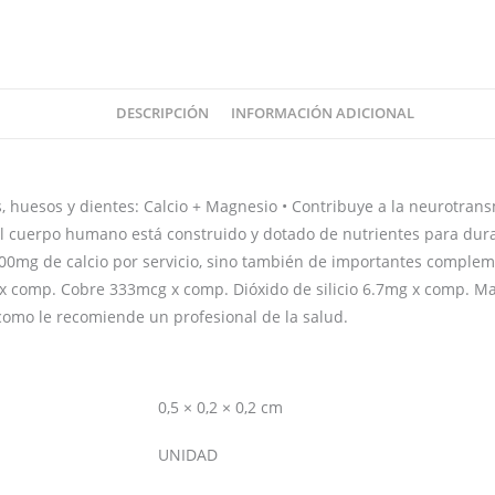
DESCRIPCIÓN
INFORMACIÓN ADICIONAL
 huesos y dientes: Calcio + Magnesio • Contribuye a la neurotran
c El cuerpo humano está construido y dotado de nutrientes para dur
00mg de calcio por servicio, sino también de importantes complem
 x comp. Cobre 333mcg x comp. Dióxido de silicio 6.7mg x comp.
 como le recomiende un profesional de la salud.
0,5 × 0,2 × 0,2 cm
UNIDAD