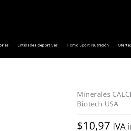
orías
Entidades deportivas
Homo Sport Nutrición
Oferta
Minerales CAL
Biotech USA
$
10,97
IVA 