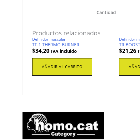
Cantidad
Productos relacionados
Definidor muscular
Definidor m
TF-1 THERMO BURNER
TRIBOOS
$
34,20
$
21,26
IVA incluido
I
AÑADIR AL CARRITO
AÑAD