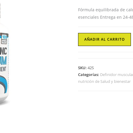
Fórmula equilibrada de cal
esenciales Entrega en 24-4
Minerales
AÑADIR AL CARRITO
CALCIUM
+
ZINC
+
SKU:
42S
MAGNESIUM
Categorías:
Definidor muscula
Biotech
nutrición de Salud y bienestar
USA
cantidad