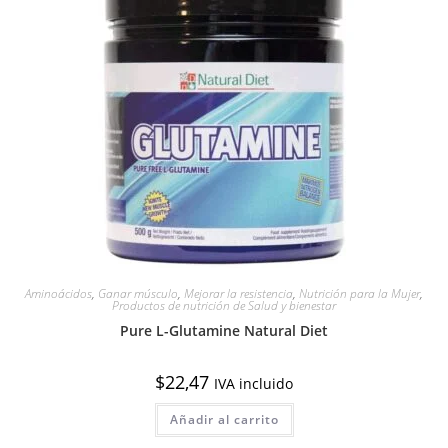
Aminoácidos
,
Ganar músculo
,
Mejorar la resistencia
,
Nutrición para la Mujer
,
Productos de nutrición de Salud y bienestar
Pure L-Glutamine Natural Diet
$
22,47
IVA incluido
Añadir al carrito