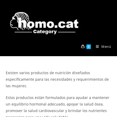
Ir
al
contenido
Menú
0
Existen varios productos de nutrición diseñados
específicamente para las necesidades y requerimientos de
las mujeres.
Estos productos están formulados para ayudar a mantener
un equilibrio hormonal adecuado, apoyar la salud ósea,
promover la salud cardiovascular y brindar los nutrientes