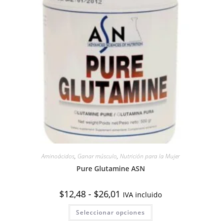
Aminoácidos
,
Ganar músculo
,
Nutrición para la Mujer
Pure Glutamine ASN
Rango
$
12,48
-
$
26,01
IVA incluido
de
precios:
Este
Seleccionar opciones
desde
producto
$12,48
tiene