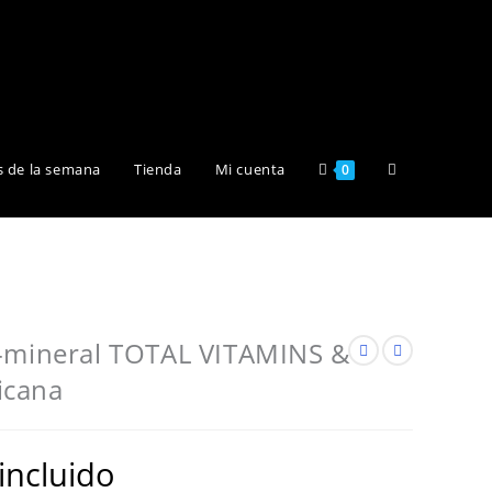
Alternar
s de la semana
Tienda
Mi cuenta
0
búsqueda
de
o-mineral TOTAL VITAMINS &
icana
la
incluido