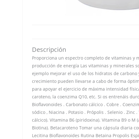
Descripción
Proporciona un espectro completo de vitaminas y min
producción de energía Las vitaminas y minerales s
ejemplo mejorar el uso de los hidratos de carbono y
crecimiento pueden llevarse a cabo de forma óptima
para apoyar el ejercicio de máxima intensidad física,
caroteno, la coenzima Q10, etc. Si os entrenáis dur
Bioflavonoides . Carbonato cálcico . Cobre . Coenzim
sódico , Niacina . Potasio . Própolis . Selenio . Zin
cálcico). Vitamina B6 (piridoxina). Vitamina B9 o M (
Biotina). Betacaroteno Tomar una cápsula diaria c
Lecitina Bioflavonoides Rutina Betaina Propolis 