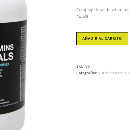
Complejo total de vitaminas
24-48h
Multivitamínico-
AÑADIR AL CARRITO
mineral
TOTAL
VITAMINS
&
SKU:
36
MINERALS
Categorías:
Nutrición para la 
Tropicana
cantidad