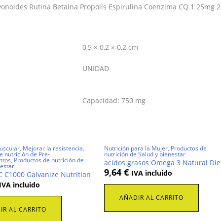
lavonoides Rutina Betaina Propolis Espirulina Coenzima CQ 1 25
0,5 × 0,2 × 0,2 cm
UNIDAD
Capacidad: 750 mg
uscular
,
Mejorar la resistencia
,
Nutrición para la Mujer
,
Productos de
 nutrición de Pre-
nutrición de Salud y bienestar
ntos
,
Productos de nutrición de
acidos grasos Omega 3 Natural Die
nestar
9,64
€
IVA incluido
C C1000 Galvanize Nutrition
IVA incluido
AÑADIR AL CARRITO
IR AL CARRITO