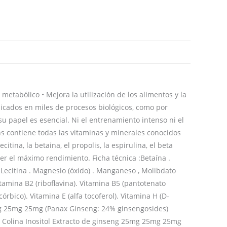
etabólico • Mejora la utilización de los alimentos y la
icados en miles de procesos biológicos, como por
su papel es esencial. Ni el entrenamiento intenso ni el
ns contiene todas las vitaminas y minerales conocidos
tina, la betaina, el propolis, la espirulina, el beta
er el máximo rendimiento. Ficha técnica :Betaína .
 . Lecitina . Magnesio (óxido) . Manganeso , Molibdato
Vitamina B2 (riboflavina). Vitamina B5 (pantotenato
córbico). Vitamina E (alfa tocoferol). Vitamina H (D-
5mg 25mg 25mg (Panax Ginseng: 24% ginsengosides)
 Colina Inositol Extracto de ginseng 25mg 25mg 25mg