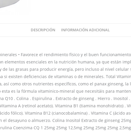
DESCRIPCIÓN
INFORMACIÓN ADICIONAL
erales • Favorece el rendimiento físico y el buen funcionamiento m
on elementos esenciales en la nutrición humana, ya que están impl
 de las grasas para producir energía, pero incluso al nivel celular 
 si existen deficiencias de vitaminas o de minerales. Total Vitami
 así como otros nutrientes específicos, como el panax ginseng, la leci
o esta es la fórmula vitaminico-mineral que necesitáis para manten
a Q10 . Colina . Espirulina . Extracto de ginseng . Hierro . Inositol
c . Vitamina A (retinol acetato). Vitamina B1 (tiamina monohidrato) . 
ácido fólico). Vitamina B12 (cianocobalamina) . Vitamina C (ácido as
on el desayuno o almuerzo. Colina Inositol Extracto de ginseng 2
Espirulina Coenzima CQ 1 25mg 25mg 12,5mg 25mg 25mg 25mg 2,5mg