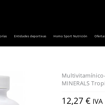
orías
Entidades deportivas
Homo Sport Nutrición
Oferta
Multivitamínic
MINERALS Trop
12,27
€
IVA 