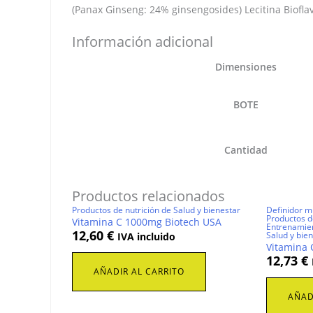
(Panax Ginseng: 24% ginsengosides) Lecitina Biof
Información adicional
Dimensiones
BOTE
Cantidad
Productos relacionados
Productos de nutrición de Salud y bienestar
Definidor m
Productos de
Vitamina C 1000mg Biotech USA
Entrenamie
12,60
€
Salud y bie
IVA incluido
Vitamina 
12,73
€
AÑADIR AL CARRITO
AÑAD