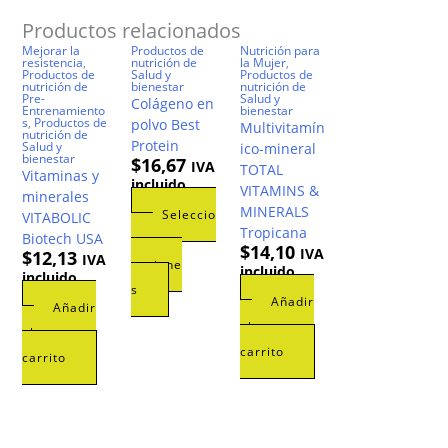
Productos relacionados
Mejorar la
Productos de
Nutrición para
resistencia
,
nutrición de
la Mujer
,
Productos de
Salud y
Productos de
nutrición de
bienestar
nutrición de
Pre-
Salud y
Colágeno en
Entrenamiento
bienestar
s
,
Productos de
polvo Best
Multivitamín
nutrición de
Protein
Salud y
ico-mineral
bienestar
$
16,67
IVA
TOTAL
Vitaminas y
incluido
VITAMINS &
minerales
MINERALS
Seleccio
VITABOLIC
Tropicana
Biotech USA
nar
$
14,10
IVA
$
12,13
IVA
opcione
incluido
incluido
Este
s
Añadir
Añadir
producto
al
al
tiene
carrito
carrito
múltiples
variantes.
Las
opciones