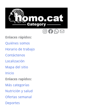
se
pueden
elegir
en
la
Instagram
Facebook
WhatsApp
Correo electrónico
página
Enlaces rápidos:
de
Quiénes somos
producto
Horario de trabajo
Contáctenos
Localización
Mapa del sitio
Inicio
Enlaces rapidos:
Más categorías
Nutrición y salud
Ofertas semanal
Deportes