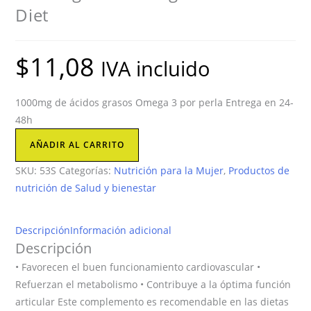
Diet
$
11,08
IVA incluido
1000mg de ácidos grasos Omega 3 por perla Entrega en 24-
48h
acidos
AÑADIR AL CARRITO
grasos
SKU:
53S
Categorías:
Nutrición para la Mujer
,
Productos de
Omega
nutrición de Salud y bienestar
3
Natural
Diet
Descripción
Información adicional
cantidad
Descripción
• Favorecen el buen funcionamiento cardiovascular •
Refuerzan el metabolismo • Contribuye a la óptima función
articular Este complemento es recomendable en las dietas