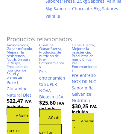
Sabores: Fresa
,
2,5kg Sabores: Vainilla
,
5kg Sabores: Chocolate
,
5kg Sabores:
Vainilla
Productos relacionados
Aminoácidos
,
Creatina
,
Ganar fuerza
,
Ganar músculo
,
Ganar fuerza
,
Mejorar la
Mejorar la
Productos de
resistencia
,
resistencia
,
nutrición de
Productos de
Nutrición para
Pre-
nutrición de
la Mujer
,
Entrenamiento
Pre-
Productos de
s
Entrenamiento
nutrición de
s
Pre-
Salud y
Pre-entreno
bienestar
entrenamien
NOX DR N.O
Pure L-
to SUPER
Sabor piña
Glutamine
NOVA
Galvanize
Natural Diet
Biotech USA
$
22,47
Nutrition
IVA
$
25,60
IVA
$
30,25
incluido
IVA
incluido
incluido
Añadir
Añadir
Añadir
al
al
al
carrito
carrito