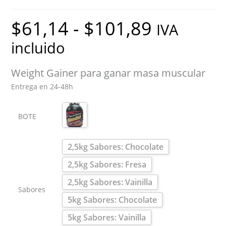
$
61,14
-
$
101,89
Rango
IVA
de
precios:
incluido
desde
$61,14
hasta
$101,89
Weight Gainer para ganar masa muscular
Entrega en 24-48h
BOTE
2,5kg Sabores: Chocolate
2,5kg Sabores: Fresa
2,5kg Sabores: Vainilla
Sabores
5kg Sabores: Chocolate
5kg Sabores: Vainilla