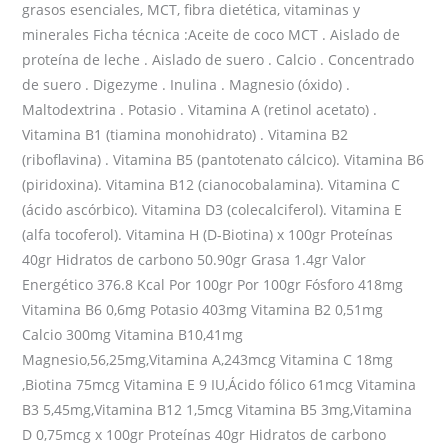
grasos esenciales, MCT, fibra dietética, vitaminas y
minerales Ficha técnica :Aceite de coco MCT . Aislado de
proteína de leche . Aislado de suero . Calcio . Concentrado
de suero . Digezyme . Inulina . Magnesio (óxido) .
Maltodextrina . Potasio . Vitamina A (retinol acetato) .
Vitamina B1 (tiamina monohidrato) . Vitamina B2
(riboflavina) . Vitamina B5 (pantotenato cálcico). Vitamina B6
(piridoxina). Vitamina B12 (cianocobalamina). Vitamina C
(ácido ascórbico). Vitamina D3 (colecalciferol). Vitamina E
(alfa tocoferol). Vitamina H (D-Biotina) x 100gr Proteínas
40gr Hidratos de carbono 50.90gr Grasa 1.4gr Valor
Energético 376.8 Kcal Por 100gr Por 100gr Fósforo 418mg
Vitamina B6 0,6mg Potasio 403mg Vitamina B2 0,51mg
Calcio 300mg Vitamina B10,41mg
Magnesio,56,25mg,Vitamina A,243mcg Vitamina C 18mg
,Biotina 75mcg Vitamina E 9 IU,Ácido fólico 61mcg Vitamina
B3 5,45mg,Vitamina B12 1,5mcg Vitamina B5 3mg,Vitamina
D 0,75mcg x 100gr Proteínas 40gr Hidratos de carbono