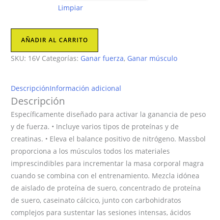
Limpiar
Massbol
AÑADIR AL CARRITO
World
SKU:
16V
Categorías:
Ganar fuerza
,
Ganar músculo
Gym
cantidad
Descripción
Información adicional
Descripción
Específicamente diseñado para activar la ganancia de peso
y de fuerza. • Incluye varios tipos de proteínas y de
creatinas. • Eleva el balance positivo de nitrógeno. Massbol
proporciona a los músculos todos los materiales
imprescindibles para incrementar la masa corporal magra
cuando se combina con el entrenamiento. Mezcla idónea
de aislado de proteína de suero, concentrado de proteína
de suero, caseinato cálcico, junto con carbohidratos
complejos para sustentar las sesiones intensas, ácidos