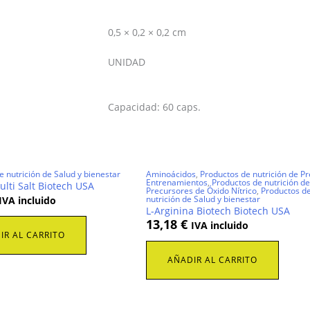
0,5 × 0,2 × 0,2 cm
UNIDAD
Capacidad: 60 caps.
e nutrición de Salud y bienestar
Aminoácidos
,
Productos de nutrición de Pr
Entrenamientos
,
Productos de nutrición de
ulti Salt Biotech USA
Precursores de Óxido Nítrico
,
Productos d
nutrición de Salud y bienestar
IVA incluido
L-Arginina Biotech Biotech USA
13,18
€
IVA incluido
IR AL CARRITO
AÑADIR AL CARRITO