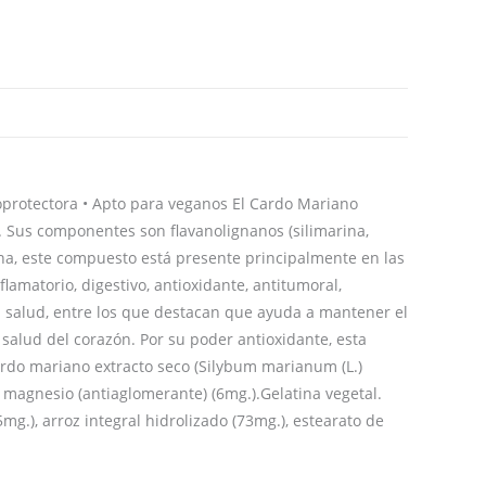
dioprotectora • Apto para veganos El Cardo Mariano
. Sus componentes son flavanolignanos (silimarina,
marina, este compuesto está presente principalmente en las
lamatorio, digestivo, antioxidante, antitumoral,
la salud, entre los que destacan que ayuda a mantener el
salud del corazón. Por su poder antioxidante, esta
ardo mariano extracto seco (Silybum marianum (L.)
 de magnesio (antiaglomerante) (6mg.).Gelatina vegetal.
5mg.), arroz integral hidrolizado (73mg.), estearato de