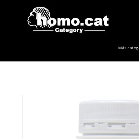
Ir
al
contenido
Más categ