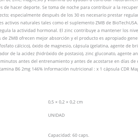
es de hacer deporte. Se toma de noche para contribuir a la recupe
ecto; especialmente después de los 30 es necesario prestar regular
es activos naturales tales como el suplemento ZMB de BioTechUSA. 
gula la actividad hormonal. El zinc contribuye a mantener los niv
icos de ZMB ofrecen mejor absorción y el producto es apropiado ge
fosfato cálcico), óxido de magnesio, cápsula (gelatina, agente de bril
dor de la acidez (hidróxido de postasio), zinc gluconato, agente ant
minutos antes del entrenamiento y antes de acostarse en días de d
amina B6 2mg 146% Información nutricional : x 1 cápsula CDR M
0,5 × 0,2 × 0,2 cm
UNIDAD
Capacidad: 60 caps.