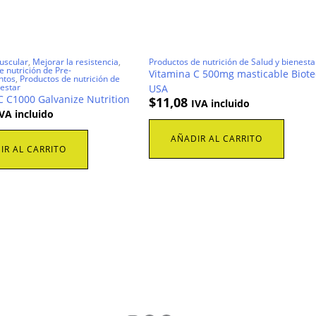
uscular
,
Mejorar la resistencia
,
Productos de nutrición de Salud y bienesta
 nutrición de Pre-
Vitamina C 500mg masticable Biot
ntos
,
Productos de nutrición de
nestar
USA
C C1000 Galvanize Nutrition
$
11,08
IVA incluido
VA incluido
AÑADIR AL CARRITO
IR AL CARRITO