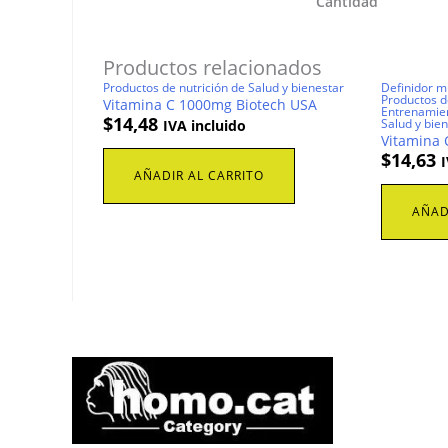
Cantidad
Productos relacionados
Productos de nutrición de Salud y bienestar
Definidor m
Productos de
Vitamina C 1000mg Biotech USA
Entrenamie
$
14,48
Salud y bie
IVA incluido
Vitamina 
$
14,63
I
AÑADIR AL CARRITO
AÑAD