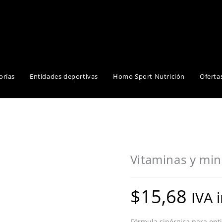
orías
Entidades deportivas
Homo Sport Nutrición
Oferta
Vitaminas y mi
$
15,68
IVA 
Fórmula sinérgica para opti