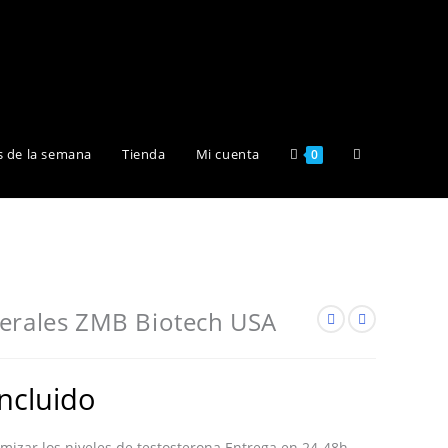
Alternar
s de la semana
Tienda
Mi cuenta
0
búsqueda
de
nerales ZMB Biotech USA
la
incluido
mizar los niveles de testosterona Entrega en 24-48h