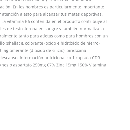
ración. En los hombres es particularmente importante
 atención a esto para alcanzar tus metas deportivas.
La vitamina B6 contenida en el producto contribuye al
eles de testosterona en sangre y también normaliza la
neralmente tanto para atletas como para hombres con un
lo (shellac)), colorante (óxido e hidróxido de hierro),
i aglomerante (dioxido de silicio), piridoxina
escanso. Información nutricional : x 1 cápsula CDR
agnesio aspartato 250mg 67% Zinc 15mg 150% Vitamina