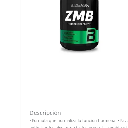
Descripción
• Fórmula que normaliza la función hormonal • Favo
optimizar los niveles de testosterona. La combinac