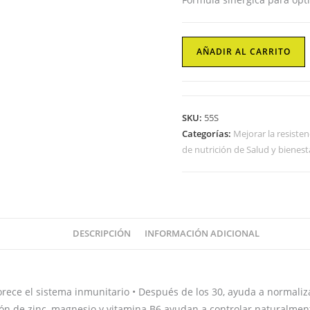
Vitaminas
AÑADIR AL CARRITO
y
minerales
ZMB
Biotech
SKU:
55S
USA
Categorías:
Mejorar la resisten
cantidad
de nutrición de Salud y bienest
DESCRIPCIÓN
INFORMACIÓN ADICIONAL
rece el sistema inmunitario • Después de los 30, ayuda a normaliza
ión de zinc, magnesio y vitamina B6 ayudan a controlar naturalmen