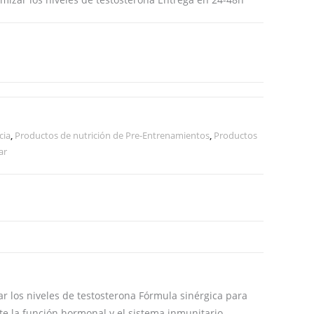
web
cia
,
Productos de nutrición de Pre-Entrenamientos
,
Productos
ar
r los niveles de testosterona Fórmula sinérgica para
te la función hormonal y el sistema inmunitario.