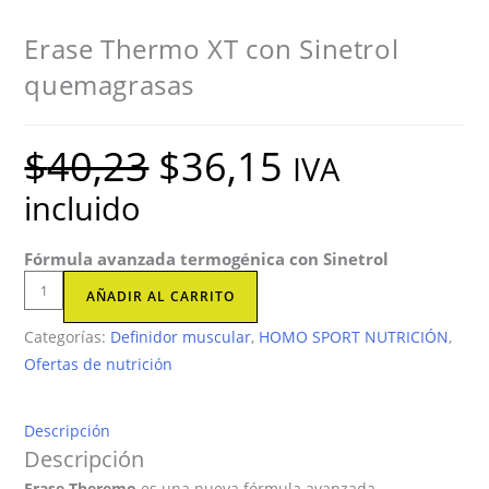
Erase Thermo XT con Sinetrol
quemagrasas
$
40,23
$
36,15
El
El
IVA
precio
precio
original
actual
incluido
era:
es:
$40,23.
$36,15.
Fórmula avanzada termogénica con Sinetrol
Erase
AÑADIR AL CARRITO
Thermo
Categorías:
Definidor muscular
,
HOMO SPORT NUTRICIÓN
,
XT
Ofertas de nutrición
con
Sinetrol
quemagrasas
Descripción
cantidad
Descripción
Erase Theremo
es una nueva fórmula avanzada