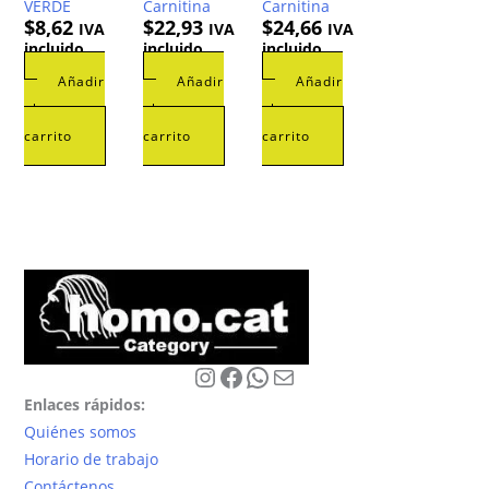
VERDE
Carnitina
Carnitina
$
8,62
$
22,93
$
24,66
IVA
IVA
IVA
incluido
incluido
incluido
Añadir
Añadir
Añadir
al
al
al
carrito
carrito
carrito
Instagram
Facebook
WhatsApp
Correo electrónico
Enlaces rápidos:
Quiénes somos
Horario de trabajo
Contáctenos